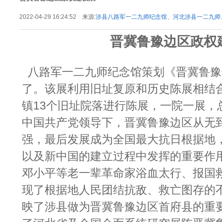
2022-04-29 16:24:52 来源:
涉县八路军一二九师纪念馆、河北涉县一二九师
九师纪念馆
晋冀鲁豫边区政权
八路军一二九师纪念馆策划《晋冀鲁豫
了。该展利用旧址复原和历史陈展相结
镇13个旧址院落进行陈展，一院一展，
中国共产党领导下，晋冀鲁豫边区从无
强，最后发展成为全国最大抗日根据地
以及新中国的建立过程中发挥的重要作
邓小平等老一辈革命家浴血太行、报国
现了根据地人民团结抗敌、救亡图存的
映了涉县做为晋冀鲁豫边区首府县的重