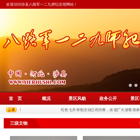
欢迎访问涉县八路军一二九师纪念馆网站！
首 页
概况
景区风貌
政务公开
景区
红色七月特色活动已经开展，欢迎广大游客前来参观
三级文物