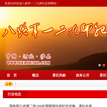
欢迎访问涉县八路军一二九师纪念馆网站！
首 页
概况
景区风貌
政务公开
景区
行业动态
国务院公布第二批100处国家级抗战纪念设施、遗址名录