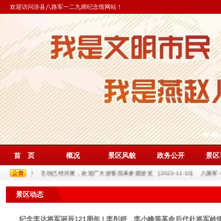
欢迎访问涉县八路军一二九师纪念馆网站！
首 页
概况
景区风貌
政务公开
景区
色七月特色活动已经开展，欢迎广大游客前来参观游览
[2023-11-10]
八路军一二九
景区动态
纪念李达将军诞辰121周年 | 李彤妍、李小峰等革命后代赴将军岭